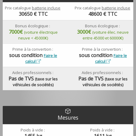
Prix catalogue
batterie incluse
Prix catalogue
batterie incluse
30650
€ TTC
48600
€ TTC
Bonus écologique :
Bonus écologique :
7000€
3000€
(voiture électrique
(voiture élec. neuve
neuve < 45000€)
entre 45000 et 60000€)
Prime à la convertion :
Prime à la convertion :
sous condition
sous condition
Faire le
Faire le
calcul
calcul
Aides professionnels :
Aides professionnels :
Pas de TVS
Pas de TVS
(taxe sur les
(taxe sur les
véhicules de sociétés)
véhicules de sociétés)
Mesures
Poids à vide :
Poids à vide :
1455 kg
1611 kg