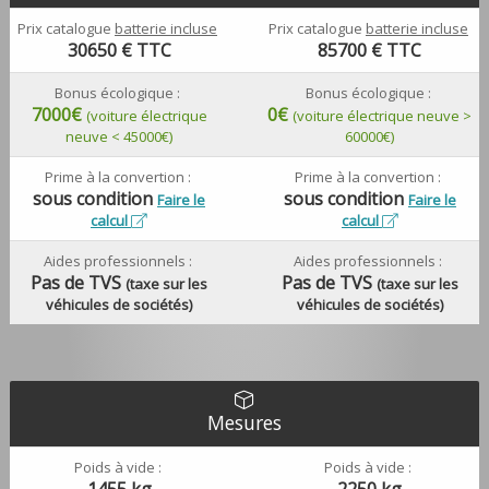
Prix catalogue
batterie incluse
Prix catalogue
batterie incluse
30650
€ TTC
85700
€ TTC
Bonus écologique :
Bonus écologique :
7000€
0€
(voiture électrique
(voiture électrique neuve >
neuve < 45000€)
60000€)
Prime à la convertion :
Prime à la convertion :
sous condition
sous condition
Faire le
Faire le
calcul
calcul
Aides professionnels :
Aides professionnels :
Pas de TVS
Pas de TVS
(taxe sur les
(taxe sur les
véhicules de sociétés)
véhicules de sociétés)
Mesures
Poids à vide :
Poids à vide :
1455 kg
2250 kg