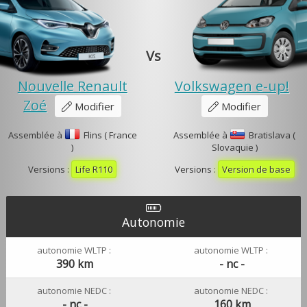
Vs
Nouvelle Renault
Volkswagen e-up!
Zoé
Modifier
Modifier
Assemblée à
Flins ( France
Assemblée à
Bratislava (
)
Slovaquie )
Versions :
Life R110
Versions :
Version de base
Autonomie
autonomie WLTP :
autonomie WLTP :
390 km
- nc -
autonomie NEDC :
autonomie NEDC :
- nc -
160 km