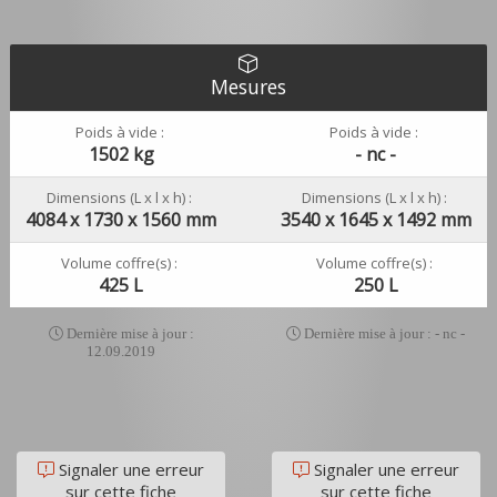
Mesures
Poids à vide :
Poids à vide :
1502 kg
- nc -
Dimensions (L x l x h) :
Dimensions (L x l x h) :
4084 x 1730 x 1560 mm
3540 x 1645 x 1492 mm
Volume coffre(s) :
Volume coffre(s) :
425 L
250 L
Dernière mise à jour :
Dernière mise à jour : - nc -
12.09.2019
Signaler une erreur
Signaler une erreur
sur cette fiche
sur cette fiche