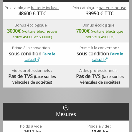
Prix catalogue
batterie incluse
Prix catalogue
batterie incluse
48600
€ TTC
39950
€ TTC
Bonus écologique :
Bonus écologique :
3000€
7000€
(voiture élec. neuve
(voiture électrique
entre 45000 et 60000€)
neuve < 45000€)
Prime à la convertion :
Prime à la convertion :
sous condition
sous condition
Faire le
Faire le
calcul
calcul
Aides professionnels :
Aides professionnels :
Pas de TVS
Pas de TVS
(taxe sur les
(taxe sur les
véhicules de sociétés)
véhicules de sociétés)
Mesures
Poids à vide :
Poids à vide :
1611 kg
1345 kg