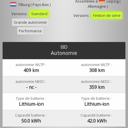
Assemblée à
Leipzig (
Tilburg ( Pays-Bas )
Allemagne )
Versions :
Standard
Versions :
Finition de série
Grande autonomie
Performance
Autonomie
autonomie WLTP :
autonomie WLTP :
409 km
308 km
autonomie NEDC :
autonomie NEDC :
- nc -
359 km
Type de batterie :
Type de batterie :
Lithium-ion
Lithium-ion
Capacité batterie :
Capacité batterie :
50.0 kWh
42.0 kWh