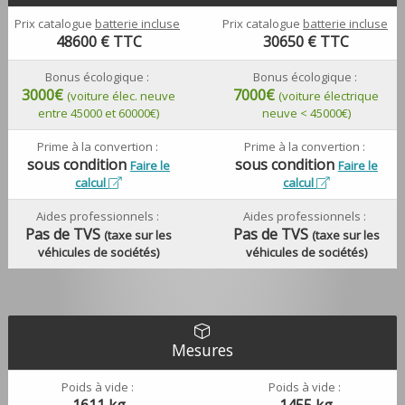
Prix catalogue
batterie incluse
Prix catalogue
batterie incluse
48600
€ TTC
30650
€ TTC
Bonus écologique :
Bonus écologique :
3000€
7000€
(voiture élec. neuve
(voiture électrique
entre 45000 et 60000€)
neuve < 45000€)
Prime à la convertion :
Prime à la convertion :
sous condition
sous condition
Faire le
Faire le
calcul
calcul
Aides professionnels :
Aides professionnels :
Pas de TVS
Pas de TVS
(taxe sur les
(taxe sur les
véhicules de sociétés)
véhicules de sociétés)
Mesures
Poids à vide :
Poids à vide :
1611 kg
1455 kg