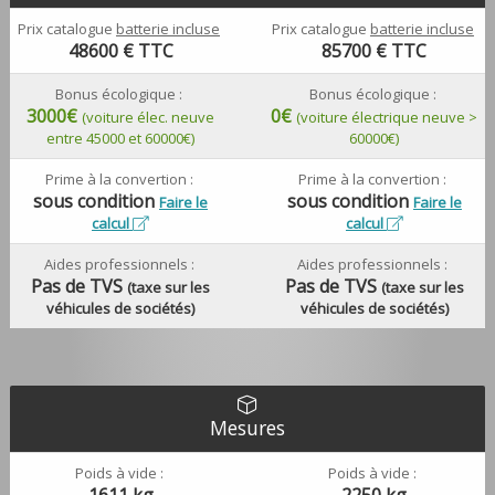
Prix catalogue
batterie incluse
Prix catalogue
batterie incluse
48600
€ TTC
85700
€ TTC
Bonus écologique :
Bonus écologique :
3000€
0€
(voiture élec. neuve
(voiture électrique neuve >
entre 45000 et 60000€)
60000€)
Prime à la convertion :
Prime à la convertion :
sous condition
sous condition
Faire le
Faire le
calcul
calcul
Aides professionnels :
Aides professionnels :
Pas de TVS
Pas de TVS
(taxe sur les
(taxe sur les
véhicules de sociétés)
véhicules de sociétés)
Mesures
Poids à vide :
Poids à vide :
1611 kg
2250 kg