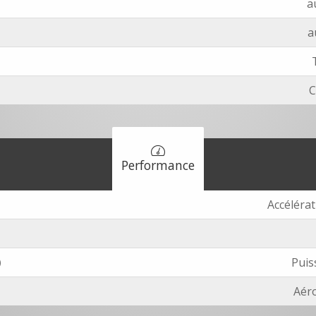
a
a
C
Performance
Accélérat
)
Puis
Aéro