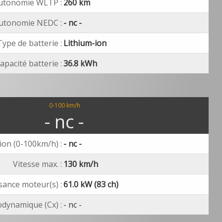
utonomie WLTP :
260 km
utonomie NEDC :
- nc -
Type de batterie :
Lithium-ion
apacité batterie :
36.8 kWh
0-100 km/h
- nc -
ion (0-100km/h) :
- nc -
Vitesse max. :
130 km/h
sance moteur(s) :
61.0 kW (83 ch)
dynamique (Cx) :
- nc -