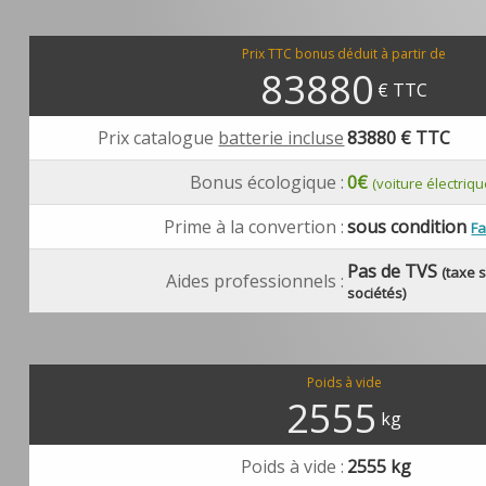
Prix TTC bonus déduit à partir de
83880
€ TTC
Prix catalogue
batterie incluse
83880
€ TTC
Bonus écologique :
0€
(voiture électriq
Prime à la convertion :
sous condition
Fa
Pas de TVS
(taxe 
Aides professionnels :
sociétés)
Poids à vide
2555
kg
Poids à vide :
2555 kg