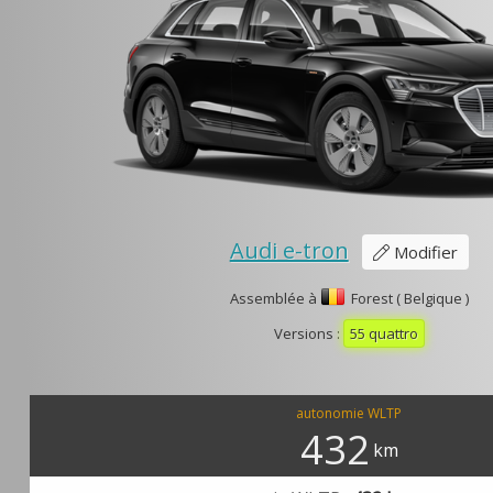
Audi e-tron
Modifier
Assemblée à
Forest ( Belgique )
Versions :
55 quattro
autonomie WLTP
432
km