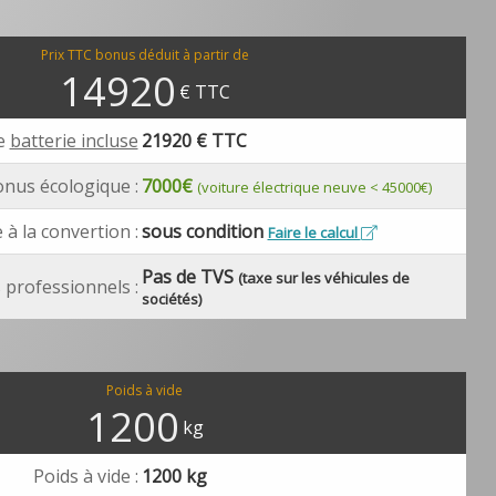
Prix TTC bonus déduit à partir de
14920
€ TTC
ue
batterie incluse
21920
€ TTC
nus écologique :
7000€
(voiture électrique neuve < 45000€)
 à la convertion :
sous condition
Faire le calcul
Pas de TVS
(taxe sur les véhicules de
 professionnels :
sociétés)
Poids à vide
1200
kg
Poids à vide :
1200 kg