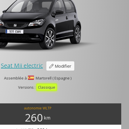
Seat Mii electric
Modifier
Assemblée à
Martorell ( Espagne )
Versions :
Classique
autonomie WLTP
260
km