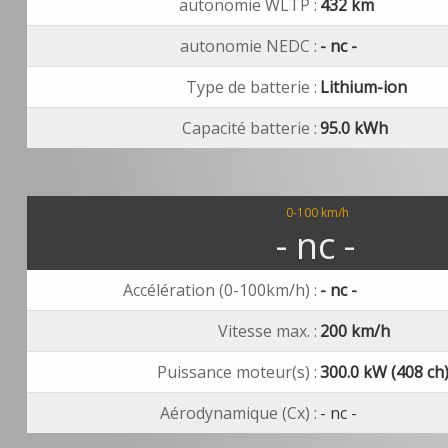
autonomie WLTP :
432 km
autonomie NEDC :
- nc -
Type de batterie :
Lithium-ion
Capacité batterie :
95.0 kWh
0-100 km/h
- nc -
Accélération (0-100km/h) :
- nc -
Vitesse max. :
200 km/h
Puissance moteur(s) :
300.0 kW (408 ch
Aérodynamique (Cx) :
- nc -