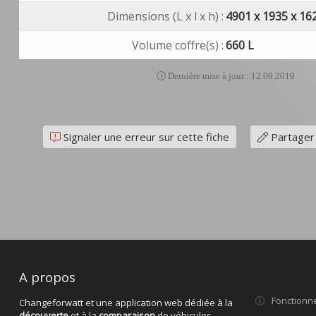
Dimensions (L x l x h) :
4901 x 1935 x 1
Volume coffre(s) :
660 L
Dernière mise à jour : 12.09.2019
Signaler une erreur sur cette fiche
Partager
A propos
Fonctionn
Changeforwatt et une application web dédiée à la
découverte
et à la
comparaison
de véhicules