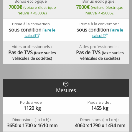
Bonus écologique :
Bonus écologique :
7000€
7000€
(voiture électrique
(voiture électrique
neuve < 45000€)
neuve < 45000€)
Prime à la convertion :
Prime à la convertion :
sous condition
sous condition
Faire le
Faire le
calcul
calcul
Aides professionnels :
Aides professionnels :
Pas de TVS
Pas de TVS
(taxe sur les
(taxe sur les
véhicules de sociétés)
véhicules de sociétés)
Mesures
Poids à vide :
Poids à vide :
1120 kg
1455 kg
Dimensions (L x l x h) :
Dimensions (L x l x h) :
3650 x 1700 x 1610 mm
4060 x 1790 x 1434 mm