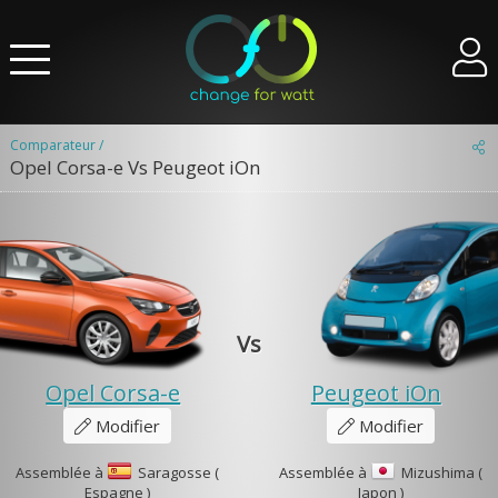
Comparateur /
Opel Corsa-e Vs Peugeot iOn
Vs
Opel Corsa-e
Peugeot iOn
Modifier
Modifier
Assemblée à
Saragosse (
Assemblée à
Mizushima (
Espagne )
Japon )